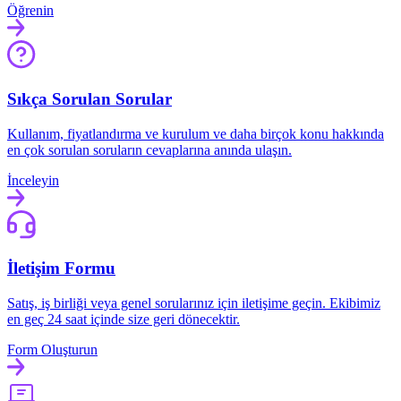
Öğrenin
Sıkça Sorulan Sorular
Kullanım, fiyatlandırma ve kurulum ve daha birçok konu hakkında
en çok sorulan soruların cevaplarına anında ulaşın.
İnceleyin
İletişim Formu
Satış, iş birliği veya genel sorularınız için iletişime geçin. Ekibimiz
en geç 24 saat içinde size geri dönecektir.
Form Oluşturun