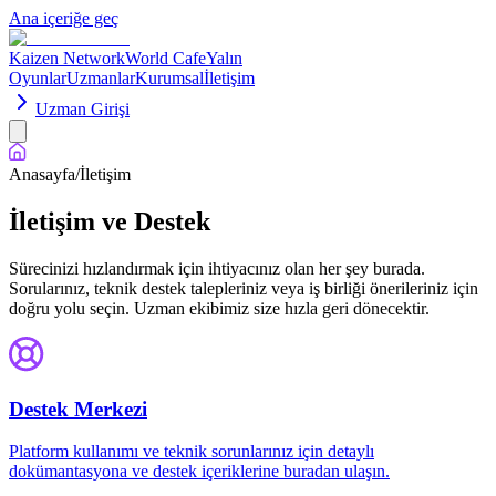
Ana içeriğe geç
Kaizen Network
World Cafe
Yalın
Oyunlar
Uzmanlar
Kurumsal
İletişim
Uzman Girişi
Anasayfa
/
İletişim
İletişim ve Destek
Sürecinizi hızlandırmak için ihtiyacınız olan her şey burada.
Sorularınız, teknik destek talepleriniz veya iş birliği önerileriniz için
doğru yolu seçin. Uzman ekibimiz size hızla geri dönecektir.
Destek Merkezi
Platform kullanımı ve teknik sorunlarınız için detaylı
dokümantasyona ve destek içeriklerine buradan ulaşın.